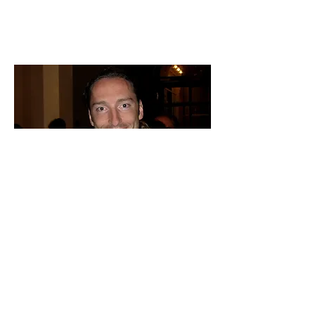
Richard Gress ist Künstler, Abenteurer
und Filmemacher. In den 90er Jahren
begann er mit der Airbrush-Pistole
aufwendige Illustrationen
umzusetzen. Er gewann unter
anderem den Deutschen Kunstpreis