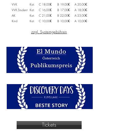
VVK
Kat.
C 18,00€
B 19,00€
A 20,00€
VVK.Student
Kat.
C 16,00€
B 17,00€
A 18,00€
AK
Kat.
C 21,00€
B 22,00€
A 23,00€
Kind
Kat.
C 10,00€
B 10,00€
A 10,00€
zzgl. Systemgebühren
Tickets