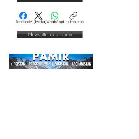
Facebook
X (Twitter)
WhatsApp
Link kopieren
Newsletter abonnieren
Priska Seisenbacher, geboren 1990,
lebt in Wien. Ihre Arbeitsschwerpunkte
sind seit zehn Jahren Afghanistan,
Iran, Pakistan und Tadschikistan.