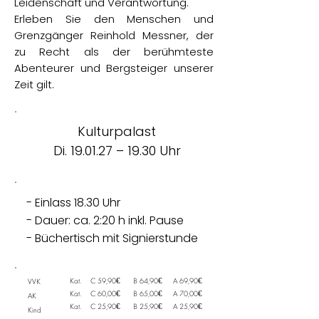
Leidenschaft und Verantwortung.
Erleben Sie den Menschen und
Grenzgänger Reinhold Messner, der
zu Recht als der berühmteste
Abenteurer und Bergsteiger unserer
Zeit gilt.
Kulturpalast
Di. 19.01.27 – 19.30 Uhr
- Einlass 18.30 Uhr
- Dauer: ca. 2:20 h inkl. Pause
- Büchertisch mit Signierstunde
Kat.
C 59,90€
B 64,90€
A 69,90€
VVK
Kat.
C 60,00€
B 65,00€
A 70,00€
AK
Kat.
C 25,90€
B 25,90€
A 25,90€
Kind