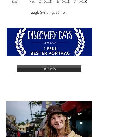
Kind
Kat.
C 10,00€
B 10,00€
A 10,00€
zzgl. Systemgebühren
Tickets