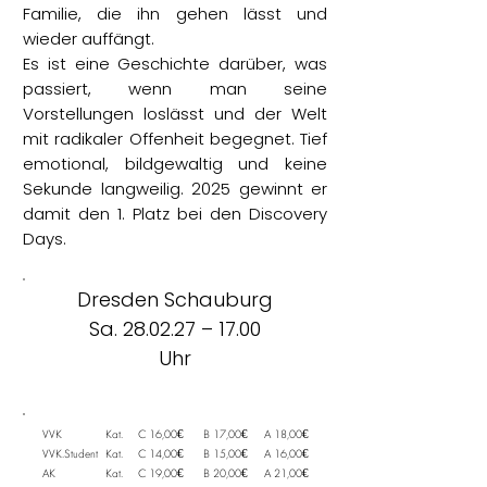
Familie, die ihn gehen lässt und
wieder auffängt.
Es ist eine Geschichte darüber, was
passiert, wenn man seine
Vorstellungen loslässt und der Welt
mit radikaler Offenheit begegnet. Tief
emotional, bildgewaltig und keine
Sekunde langweilig. 2025 gewinnt er
damit den 1. Platz bei den Discovery
Days.
Dresden Schauburg
Sa. 28.02.27 – 17.00
Uhr
VVK
Kat.
C 16,00€
B 17,00€
A 18,00€
VVK.Student
Kat.
C 14,00€
B 15,00€
A 16,00€
AK
Kat.
C 19,00€
B 20,00€
A 21,00€