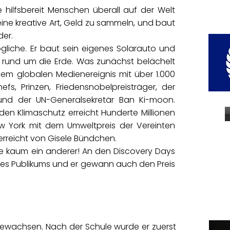
e hilfsbereit Menschen überall auf der Welt
 eine kreative Art, Geld zu sammeln, und baut
der.
gliche. Er baut sein eigenes Solarauto und
h rund um die Erde. Was zunächst belächelt
inem globalen Medienereignis mit über 1.000
efs, Prinzen, Friedensnobelpreisträger, der
nd der UN-Generalsekretär Ban Ki-moon.
den Klimaschutz erreicht Hunderte Millionen
w York mit dem Umweltpreis der Vereinten
rreicht von Gisele Bündchen.
ie kaum ein anderer! An den Discovery Days
 des Publikums und er gewann auch den Preis
fgewachsen. Nach der Schule wurde er zuerst