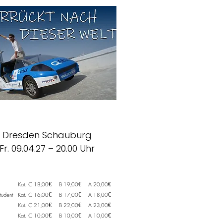
Dresden Schauburg
Fr. 09.04.27 – 20.00 Uhr
Kat.
C 18,00€
B 19,00€
A 20,00€
tudent
Kat.
C 16,00€
B 17,00€
A 18,00€
Kat.
C 21,00€
B 22,00€
A 23,00€
Kat.
C 10,00€
B 10,00€
A 10,00€