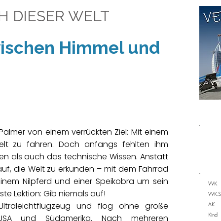
H DIESER WELT
ischen Himmel und
Palmer von einem verrückten Ziel: Mit einem
lt zu fahren. Doch anfangs fehlten ihm
nken als auch das technische Wissen. Anstatt
uf, die Welt zu erkunden – mit dem Fahrrad
r einem Nilpferd und einer Speikobra um sein
VVK
ste Lektion: Gib niemals auf!
VVK.S
Ultraleichtflugzeug und flog ohne große
AK
Kind
 USA und Südamerika. Nach mehreren