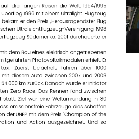
auf drei langen Reisen die Welt: 1994/1995
, überflog 1996 mit einem Ultralight-Flugzeug
t bekam er den Preis „Herausragendster Flug
schen Ultraleichtflugzeug-Vereinigung. 1998
erflugzeug Südamerika. 2001 durchquerte er
mit dem Bau eines elektrisch angetriebenen
mitgeführten Photovoltaikmodulen erhielt. Er
axi. Zuerst belächelt, fuhren über 1000
e mit diesem Auto zwischen 2007 und 2008
 54.000 km zurück. Danach wurde er Initiator
nten Zero Race. Das Rennen fand zwischen
1 statt. Ziel war eine Weltumrundung in 80
ass emissionsfreie Fahrzeuge dies schaffen
von der UNEP mit dem Preis "Champion of the
piration und Action ausgezeichnet. Und so